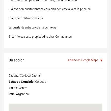
-Dormitorio con placard empotrado y salida al balcón
-Balcón con puerta ventana corrediza de frente a la calle principal
-Baño completo con ducha
La puerta de entrada cuenta con rejas
Si te interesa esta propiedad, u otra ¡Contactanos!
Dirección
Abierto en Google Maps
Ciudad:
Córdoba Capital
Estado / Condado:
Córdoba
Barrio:
Centro
País:
Argentina