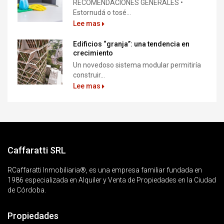
RECOMENDACIONES GENERALES •
Estornudá o tosé...
Lee mas
Edificios “granja”: una tendencia en
crecimiento
Un novedoso sistema modular permitiría
construir...
Lee mas
Caffaratti SRL
RCaffaratti Inmobiliaria®, es una empresa familiar fundada en
1986 especializada en Alquiler y Venta de Propiedades en la Ciudad
de Córdoba.
Propiedades