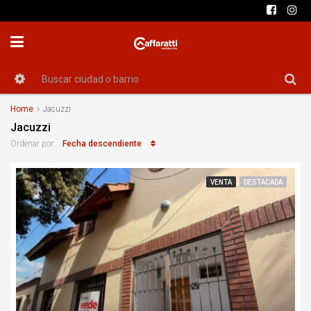
Home
Jacuzzi
Jacuzzi
Fecha descendiente
Ordenar por:
VENTA
DESTACADA