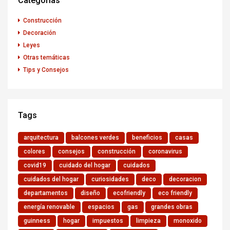
Categorías
Construcción
Decoración
Leyes
Otras temáticas
Tips y Consejos
Tags
arquitectura
balcones verdes
beneficios
casas
colores
consejos
construcción
coronavirus
covid19
cuidado del hogar
cuidados
cuidados del hogar
curiosidades
deco
decoracion
departamentos
diseño
ecofriendly
eco friendly
energía renovable
espacios
gas
grandes obras
guinness
hogar
impuestos
limpieza
monoxido