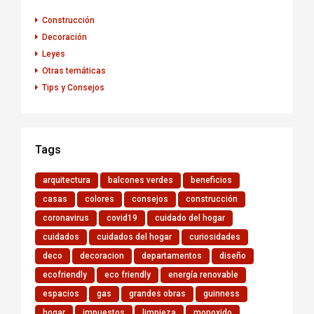
Construcción
Decoración
Leyes
Otras temáticas
Tips y Consejos
Tags
arquitectura
balcones verdes
beneficios
casas
colores
consejos
construcción
coronavirus
covid19
cuidado del hogar
cuidados
cuidados del hogar
curiosidades
deco
decoracion
departamentos
diseño
ecofriendly
eco friendly
energía renovable
espacios
gas
grandes obras
guinness
hogar
impuestos
limpieza
monoxido