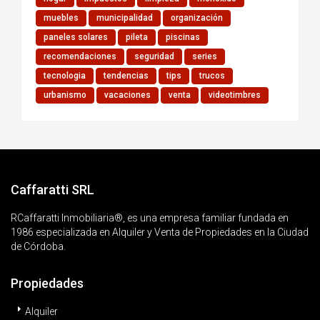
muebles
municipalidad
organización
paneles solares
pileta
piscinas
recomendaciones
seguridad
series
tecnologia
tendencias
tips
trucos
urbanismo
vacaciones
venta
videotimbres
Caffaratti SRL
RCaffaratti Inmobiliaria®, es una empresa familiar fundada en
1986 especializada en Alquiler y Venta de Propiedades en la Ciudad
de Córdoba.
Propiedades
Alquiler