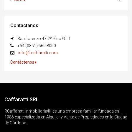
Contactanos
San Lorenzo 47 2º Piso Of. 1
+54 (0351) 569 8000
info@rcaffaratti.com
Contáctenos
Caffaratti SRL
RCaffaratti Inmobiliaria®, es una empresa familiar fundada en
1986 especializada en Alquiler y Venta de Propiedades en la Ciudad
de Córdoba.