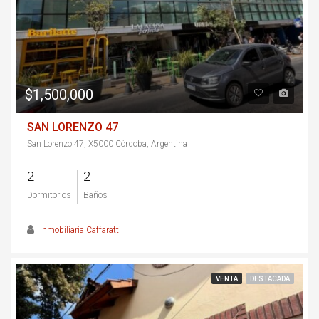
$1,500,000
SAN LORENZO 47
San Lorenzo 47, X5000 Córdoba, Argentina
2
2
Dormitorios
Baños
Inmobiliaria Caffaratti
VENTA
DESTACADA