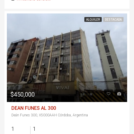
ALQUILER
DESTACADA
$450,000
DEAN FUNES AL 300
Deán Funes 300, X5000AAH Córdoba, Argentina
1
1