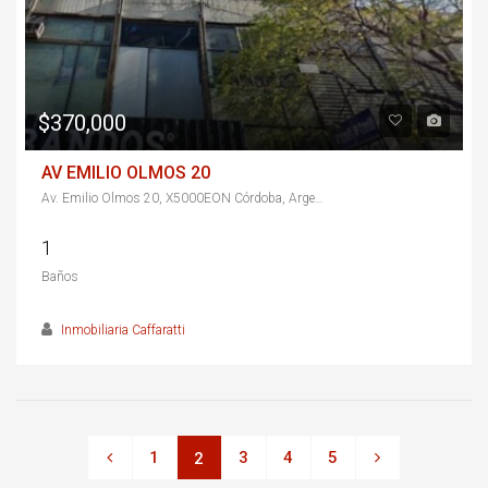
$370,000
AV EMILIO OLMOS 20
Av. Emilio Olmos 20, X5000EON Córdoba, Argentina
1
Baños
Inmobiliaria Caffaratti
1
3
4
5
2