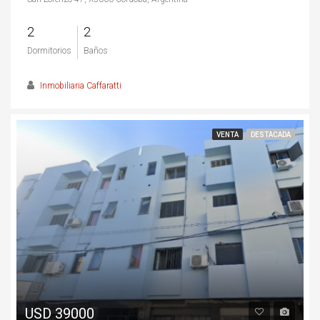
2
2
Dormitorios
Baños
Inmobiliaria Caffaratti
VENTA
DESTACADA
USD 39000